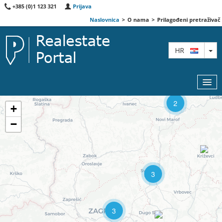
+385 (0)1 123 321
Prijava
Naslovnica
>
O nama
>
Prilagođeni pretraživač
TO
HR
2
2
+
−
KARTA
AGENTI
IZDVOJENE
3
O NAMA
3
KONTAKT