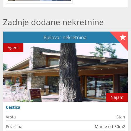
Zadnje dodane nekretnine
Bjelovar nekretnina
Agent
Najam
Cestica
Vrsta
Stan
Površina
Manje od 50m2