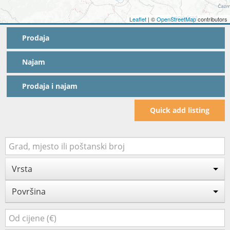
Leaflet
| ©
OpenStreetMap
contributors
Prodaja
Najam
Prodaja i najam
Quick add listing
Vrsta
Površina