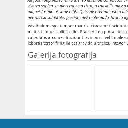
Aliquam dapibus lorem vitae leo euismod commodo. Cras p
viverra sapien. In placerat sem risus, a convallis massa 
aliquet lacinia ut vitae nibh. Quisque pretium quam nibh
nec massa vulputate, pretium nisi malesuada, lacinia lig
Vestibulum eget tempor mauris. Praesent tincidunt e
mattis tempus sollicitudin. Praesent eu porta liber
vulputate, arcu nec tincidunt lacinia, mi velit mal
lobortis tortor fringilla est gravida ultricies. Intege
Galerija fotografija