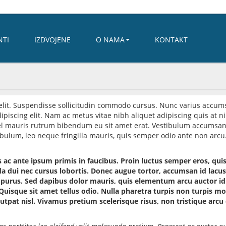
NTI
IZDVOJENE
O NAMA
KONTAKT
 elit. Suspendisse sollicitudin commodo cursus. Nunc varius accum
ipiscing elit. Nam ac metus vitae nibh aliquet adipiscing quis at
 vel mauris rutrum bibendum eu sit amet erat. Vestibulum accumsa
tibulum, leo neque fringilla mauris, quis semper odio ante non arcu.
c ante ipsum primis in faucibus. Proin luctus semper eros, quis e
 dui nec cursus lobortis. Donec augue tortor, accumsan id lacus 
ra purus. Sed dapibus dolor mauris, quis elementum arcu auctor id
 Quisque sit amet tellus odio. Nulla pharetra turpis non turpis mole
utpat nisl. Vivamus pretium scelerisque risus, non tristique arcu 