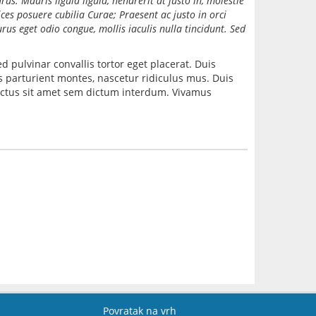
. Mauris ligula ligula, hendrerit at justo in, molestie
ices posuere cubilia Curae; Praesent ac justo in orci
rus eget odio congue, mollis iaculis nulla tincidunt. Sed
pulvinar convallis tortor eget placerat. Duis
s parturient montes, nascetur ridiculus mus. Duis
lectus sit amet sem dictum interdum. Vivamus
Povratak na vrh