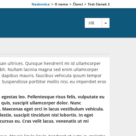
Naslovnica
>
O nama
>
Članci
>
Test članak 2
TOGGLE DRO
HR
san ultrices. Quisque hendrerit mi id ullamcorper
 nibh. Nullam lacinia magna sed enim ullamcorper
n dapibus mauris, faucibus vehicula ipsum tempor
 Suspendisse porttitor mollis nisi, eu imperdiet eros
gestas leo. Pellentesque risus felis, vulputate eu
quis, suscipit ullamcorper dolor. Nunc
. Maecenas eget orci in lacus vestibulum vehicula.
stie, suscipit tincidunt nisl lobortis. In eget
cursus eu. Cras velit lacus, venenatis ut mi