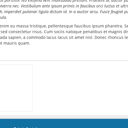
orttitor leo eleifend velit malesuada pretium. Praesent ac auctor purus
viverra nec. Vestibulum ante ipsum primis in faucibus orci luctus et ultr
, imperdiet pulvinar ligula dictum id. In a auctor arcu. Fusce feugiat pu
ula.
nim eu massa tristique, pellentesque faucibus ipsum pharetra. Sed 
o, sed consectetur risus. Cum sociis natoque penatibus et magnis di
esuada sapien, a commodo lacus lacus sit amet nisl. Donec rhoncus 
r ut mauris quam.