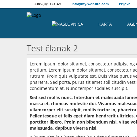
+385 (0)1 123 321
info@my-website.com
Prijava
KARTA
AGE
Test članak 2
Lorem ipsum dolor sit amet, consectetur adipiscing
pretium. Lorem ipsum dolor sit amet, consectetur ad
rutrum. Proin quis vulputate est. Duis vitae purus
pharetra. Sed porta, purus sit amet sollicitudin ves
condimentum at. Nunc tempor sodales suscipit.
Sed sed mollis nunc. Interdum et malesuada fames a
massa et, rhoncus molestie dui. Vivamus malesuada
ullamcorper elit suscipit, mollis tortor in, pharet
Pellentesque et felis eget diam hendrerit ultricies.
porttitor libero. Proin non bibendum nisi, vitae vol
malesuada, dapibus viverra nisi.