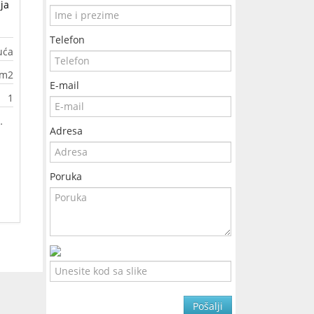
ja
Telefon
uća
0m2
E-mail
1
Adresa
Poruka
Pošalji