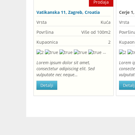
Prodaja
Vatikanska 11, Zagreb, Croatia
Cerje 1
Vrsta
Kuća
Vrsta
Površina
Više od 100m2
Površin
Kupaonica
2
Kupaon
Lorem ipsum dolor sit amet,
Lorem ip
consectetur adipiscing elit. Sed
consecte
vulputate nec neque…
vulputa
Detalji
Detalj