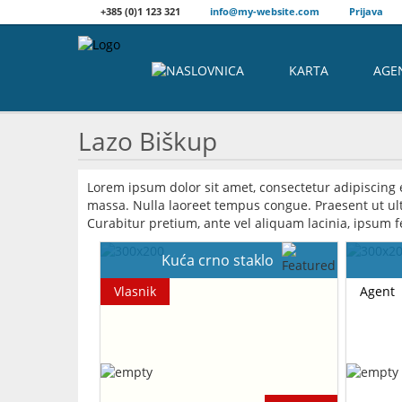
+385 (0)1 123 321
info@my-website.com
Prijava
KARTA
AGE
Lazo Biškup
Lorem ipsum dolor sit amet, consectetur adipiscing 
massa. Nulla laoreet tempus congue. Praesent ut ultr
Curabitur pretium, ante vel aliquam lacinia, ipsum fe
Kuća crno staklo
Vlasnik
Agent