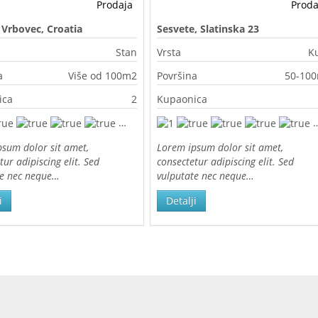
Prodaja
Proda
, Vrbovec, Croatia
Sesvete, Slatinska 23
Stan
Vrsta
K
a
Više od 100m2
Površina
50-10
ica
2
Kupaonica
sum dolor sit amet,
Lorem ipsum dolor sit amet,
tur adipiscing elit. Sed
consectetur adipiscing elit. Sed
te nec neque…
vulputate nec neque…
i
Detalji