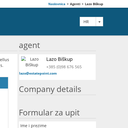
Naslovnica
>
Agenti
>
Lazo Biškup
TOGGLE DRO
HR
agent
Lazo Biškup
ellus
s.
+385 (0)98 676 565
lazo@estatepoint.com
Company details
Formular za upit
Ime i prezime