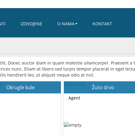
NTI
IZDVOJENE
O NAMA
KONTAKT
elit. Donec auctor diam in quam molestie ullamcorper. Praesent a t
ices nunc. Etiam at libero sed turpis tempor placerat in eget lectu
lis hendrerit leo, ut aliquet neque odio at nisl.
Okrugle kule
Žuto drvo
Agent